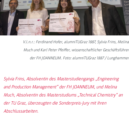
V.l.n.r.: Ferdinand Hofer, alumniTUGraz 1887, Sylvia Frins, Melina
Much und Karl Peter Pfeiffer, wissenschaftlicher Geschäftsführer
der FH JOANNEUM. Foto: alumniTUGraz 1887 / Lunghammer
Sylvia Frins, Absolventin des Masterstudiengangs „Engineering
and Production Management” der FH JOANNEUM, und Melina
Much, Absolventin des Masterstudiums „Technical Chemistry“ an
der TU Graz, überzeugten die Sonderpreis-Jury mit ihren
Abschlussarbeiten.