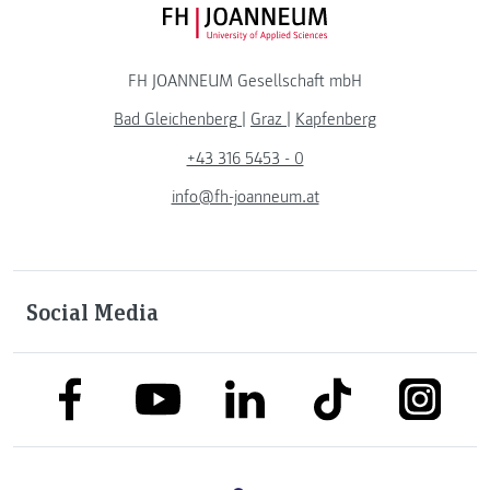
FH JOANNEUM Logo
FH JOANNEUM Gesellschaft mbH
Bad Gleichenberg
|
Graz
|
Kapfenberg
+43 316 5453 - 0
info@fh-joanneum.at
Social Media
link to facebook
link to tiktok
link to
link to linkedin
link to youtube