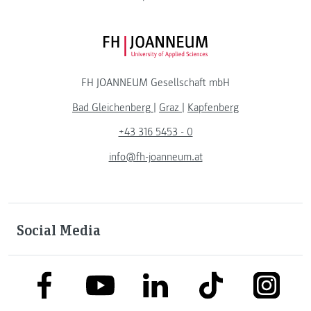
FH JOANNEUM Logo
FH JOANNEUM Gesellschaft mbH
Bad Gleichenberg
|
Graz
|
Kapfenberg
+43 316 5453 - 0
info@fh-joanneum.at
Social Media
link to facebook
link to tiktok
link to
link to linkedin
link to youtube