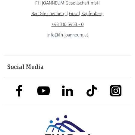
FH JOANNEUM Gesellschaft mbH
Bad Gleichenberg
|
Graz
|
Kapfenberg
+43 316 5453 - 0
info@fh-joanneum.at
Social Media
link to facebook
link to tiktok
link to
link to linkedin
link to youtube