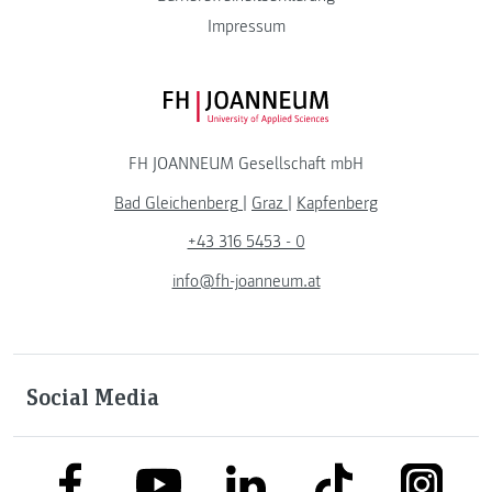
Impressum
FH JOANNEUM Logo
FH JOANNEUM Gesellschaft mbH
Bad Gleichenberg
|
Graz
|
Kapfenberg
+43 316 5453 - 0
info@fh-joanneum.at
Social Media
link to facebook
link to tiktok
link to
link to linkedin
link to youtube