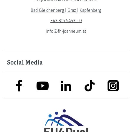
Bad Gleichenberg
|
Graz
|
Kapfenberg
+43 316 5453 - 0
info@fh-joanneum.at
Social Media
link to facebook
link to tiktok
link to
link to linkedin
link to youtube