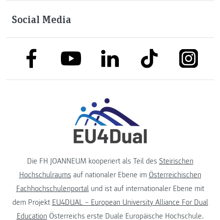
Social Media
link to facebook
link to tiktok
link to
link to linkedin
link to youtube
Die FH JOANNEUM kooperiert als Teil des
Steirischen
Hochschulraums
auf nationaler Ebene im
Österreichischen
Fachhochschulenportal
und ist auf internationaler Ebene mit
dem Projekt
EU4DUAL – European University Alliance For Dual
Education
Österreichs erste Duale Europäische Hochschule.