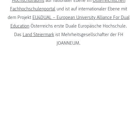
Hochschulraums
auf nationaler Ebene im
Österreichischen
Fachhochschulenportal
und ist auf internationaler Ebene mit
dem Projekt
EU4DUAL – European University Alliance For Dual
Education
Österreichs erste Duale Europäische Hochschule.
Das
Land Steiermark
ist Mehrheitsgesellschafter der FH
JOANNEUM.