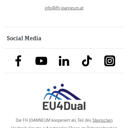
info@fh-joanneum.at
Social Media
link to facebook
link to tiktok
link to
link to linkedin
link to youtube
Die FH JOANNEUM kooperiert als Teil des
Steirischen