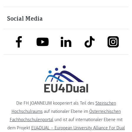
Social Media
link to facebook
link to tiktok
link to
link to linkedin
link to youtube
Die FH JOANNEUM kooperiert als Teil des
Steirischen
Hochschulraums
auf nationaler Ebene im
Österreichischen
Fachhochschulenportal
und ist auf internationaler Ebene mit
dem Projekt
EU4DUAL – European University Alliance For Dual