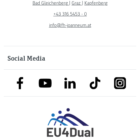
Bad Gleichenberg
|
Graz
|
Kapfenberg
+43 316 5453 - 0
info@fh-joanneum.at
Social Media
link to facebook
link to tiktok
link to
link to linkedin
link to youtube