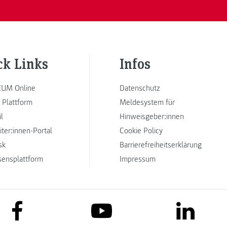
ck Links
Infos
UM Online
Datenschutz
 Plattform
Meldesystem für
l
Hinweisgeber:innen
iter:innen-Portal
Cookie Policy
sk
Barrierefreiheitserklärung
sensplattform
Impressum
link to facebook
link to lin
link to youtube