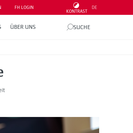
N
FH LOGIN
DE
KONTRAST
S
ÜBER UNS
SUCHE
e
it