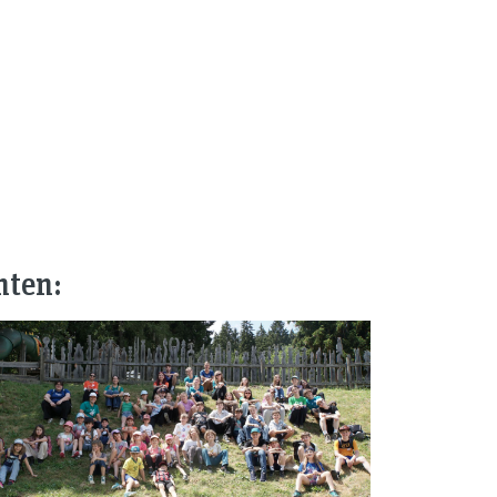
nten: