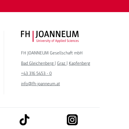
FH JOANNEUM Logo
FH JOANNEUM Gesellschaft mbH
Bad Gleichenberg
|
Graz
|
Kapfenberg
+43 316 5453 - 0
info@fh-joanneum.at
link to tiktok
link to instagram
kedin