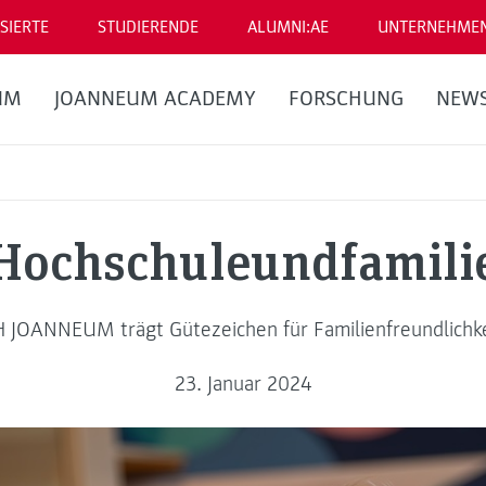
SIERTE
STUDIERENDE
ALUMNI:AE
UNTERNEHME
UM
JOANNEUM ACADEMY
FORSCHUNG
NEW
Hochschuleundfamili
H JOANNEUM trägt Gütezeichen für Familienfreundlichke
23. Januar 2024