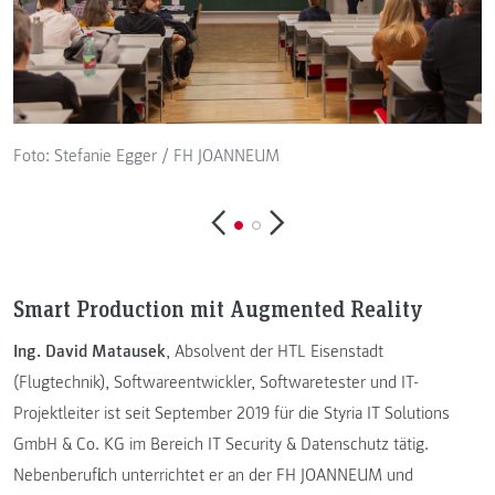
F
Foto: Stefanie Egger / FH JOANNEUM
Smart Production mit Augmented Reality
Ing. David Matausek
, Absolvent der HTL Eisenstadt
(Flugtechnik), Softwareentwickler, Softwaretester und IT-
Projektleiter ist seit September 2019 für die Styria IT Solutions
GmbH & Co. KG im Bereich IT Security & Datenschutz tätig.
Nebenberuflich unterrichtet er an der FH JOANNEUM und