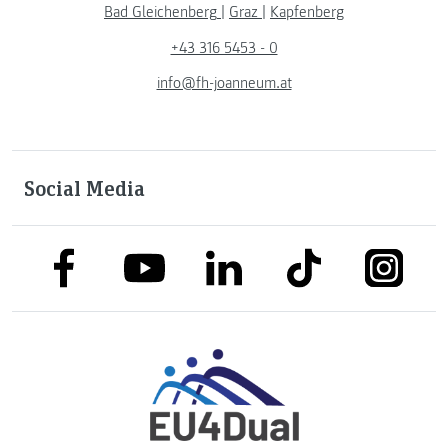
Bad Gleichenberg
|
Graz
|
Kapfenberg
+43 316 5453 - 0
info@fh-joanneum.at
Social Media
link to facebook
link to tiktok
link to
link to linkedin
link to youtube