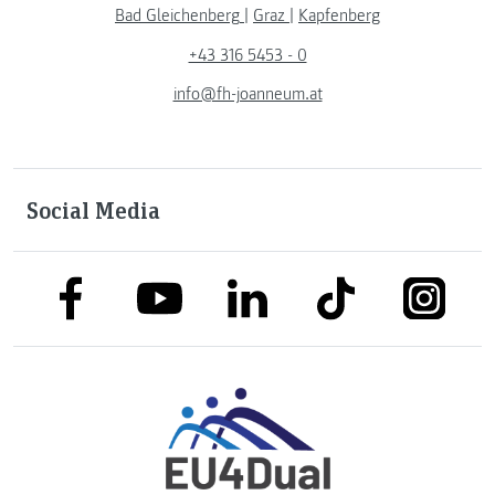
Bad Gleichenberg
|
Graz
|
Kapfenberg
+43 316 5453 - 0
info@fh-joanneum.at
Social Media
link to facebook
link to tiktok
link to
link to linkedin
link to youtube