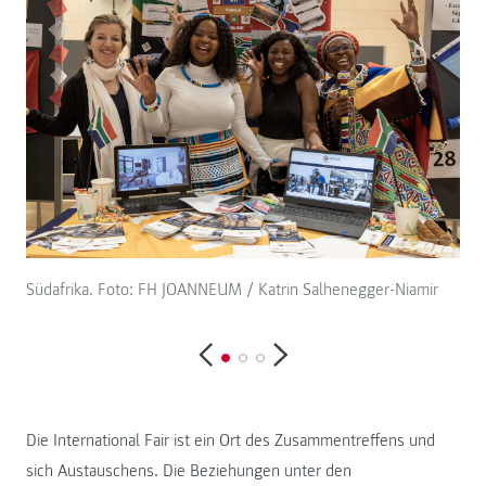
Südafrika. Foto: FH JOANNEUM / Katrin Salhenegger-Niamir
Per
Die International Fair ist ein Ort des Zusammentreffens und
sich Austauschens. Die Beziehungen unter den