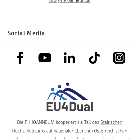
info@fh-joanneum.at
Social Media
link to facebook
link to tiktok
link to
link to linkedin
link to youtube
Die FH JOANNEUM kooperiert als Teil des
Steirischen
Hochschulraums
auf nationaler Ebene im
Österreichischen