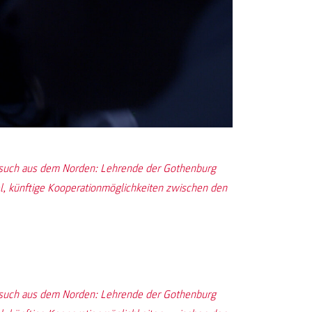
such aus dem Norden: Lehrende der Gothenburg
l, künftige Kooperationmöglichkeiten zwischen den
such aus dem Norden: Lehrende der Gothenburg