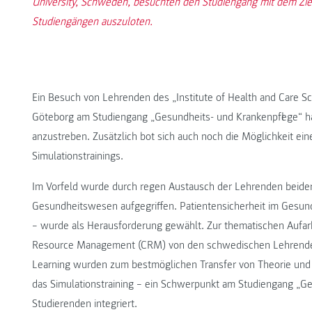
University, Schweden, besuchten den Studiengang mit dem Zie
Studiengängen auszuloten.
Ein Besuch von Lehrenden des „Institute of Health and Care Sc
Göteborg am Studiengang „Gesundheits- und Krankenpflege“ hatt
anzustreben. Zusätzlich bot sich auch noch die Möglichkeit ei
Simulationstrainings.
Im Vorfeld wurde durch regen Austausch der Lehrenden beide
Gesundheitswesen aufgegriffen. Patientensicherheit im Gesu
– wurde als Herausforderung gewählt. Zur thematischen Aufar
Resource Management (CRM) von den schwedischen Lehrenden v
Learning wurden zum bestmöglichen Transfer von Theorie und 
das Simulationstraining – ein Schwerpunkt am Studiengang „Ge
Studierenden integriert.