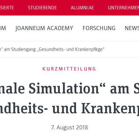
SIERTE
STUDIERENDE
ALUMNI:AE
UNTERNEHME
UM
JOANNEUM ACADEMY
FORSCHUNG
NEW
on“ am Studiengang „Gesundheits- und Krankenpflege“
KURZMITTEILUNG
onale Simulation“ am 
dheits- und Kranken
7. August 2018