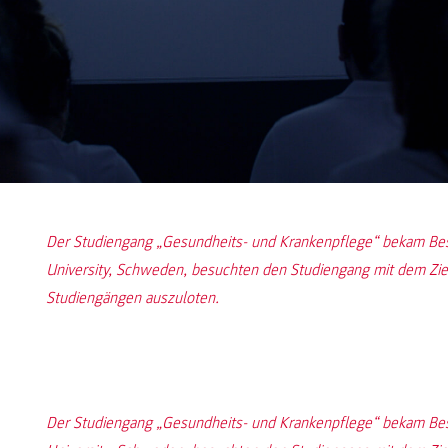
Der Studiengang „Gesundheits- und Krankenpflege“ bekam Be
University, Schweden, besuchten den Studiengang mit dem Zie
Studiengängen auszuloten.
Der Studiengang „Gesundheits- und Krankenpflege“ bekam Be