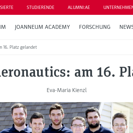
SIERTE
STUDIERENDE
ALUMNI:AE
UNTERNEHME
UM
JOANNEUM ACADEMY
FORSCHUNG
NEW
 16. Platz gelandet
ronautics: am 16. Pl
Eva-Maria Kienzl