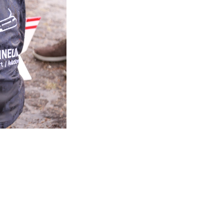
Nach dem Sightseeing… (© joanneum Aeronautic