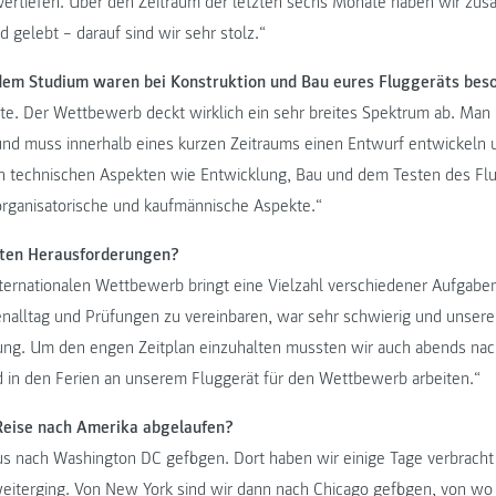
rtiefen. Über den Zeitraum der letzten sechs Monate haben wir zusät
 gelebt – darauf sind wir sehr stolz.“
dem Studium waren bei Konstruktion und Bau eures Fluggeräts beso
alte. Der Wettbewerb deckt wirklich ein sehr breites Spektrum ab. Man
und muss innerhalb eines kurzen Zeitraums einen Entwurf entwickeln u
 technischen Aspekten wie Entwicklung, Bau und dem Testen des Flug
rganisatorische und kaufmännische Aspekte.“
ten Herausforderungen?
ternationalen Wettbewerb bringt eine Vielzahl verschiedener Aufgaben
enalltag und Prüfungen zu vereinbaren, war sehr schwierig und unser
ung. Um den engen Zeitplan einzuhalten mussten wir auch abends nac
in den Ferien an unserem Fluggerät für den Wettbewerb arbeiten.“
Reise nach Amerika abgelaufen?
us nach Washington DC geflogen. Dort haben wir einige Tage verbrach
iterging. Von New York sind wir dann nach Chicago geflogen, von wo 