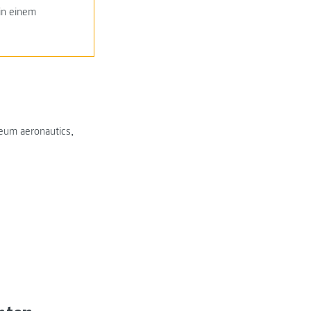
in einem
eum aeronautics
,