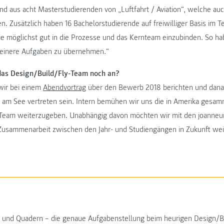
d aus acht Masterstudierenden von „Luftfahrt / Aviation“, welche au
n. Zusätzlich haben 16 Bachelorstudierende auf freiwilliger Basis im T
e möglichst gut in die Prozesse und das Kernteam einzubinden. So h
leinere Aufgaben zu übernehmen.“
 das Design/Build/Fly-Team noch an?
wir bei einem
Abendvortrag
über den Bewerb 2018 berichten und dana
 am See vertreten sein. Intern bemühen wir uns die in Amerika gesa
e Team weiterzugeben. Unabhängig davon möchten wir mit den joanneu
Zusammenarbeit zwischen den Jahr- und Studiengängen in Zukunft wei
und Quadern – die genaue Aufgabenstellung beim heurigen Design/Bu