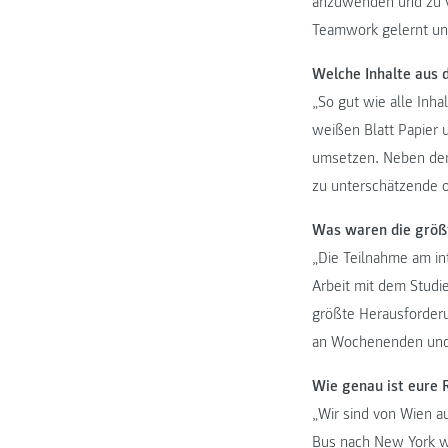
anzuwenden und zu ve
Teamwork gelernt und
Welche Inhalte aus 
„So gut wie alle Inh
weißen Blatt Papier 
umsetzen. Neben den
zu unterschätzende o
Was waren die größ
„Die Teilnahme am in
Arbeit mit dem Studi
größte Herausforder
an Wochenenden und 
Wie genau ist eure 
„Wir sind von Wien a
Bus nach New York we