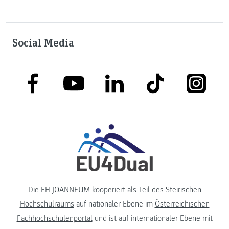
Social Media
link to facebook
link to tiktok
link to
link to linkedin
link to youtube
Die FH JOANNEUM kooperiert als Teil des
Steirischen
Hochschulraums
auf nationaler Ebene im
Österreichischen
Fachhochschulenportal
und ist auf internationaler Ebene mit