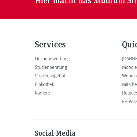
Hier macht das Studium Si
Services
Qui
Onlinebewerbung
JOANNE
Studienberatung
Moodle
Studienangebot
Webmai
Bibliothek
Mitarbe
Karriere
Helpde
FH Wis
Social Media