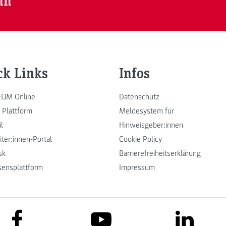
nn
ck Links
Infos
UM Online
Datenschutz
 Plattform
Meldesystem für
l
Hinweisgeber:innen
iter:innen-Portal
Cookie Policy
sk
Barrierefreiheitserklärung
sensplattform
Impressum
link to facebook
link to lin
link to youtube