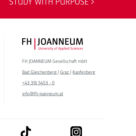
STUDY WITH PURPOSE
FH JOANNEUM Logo
FH JOANNEUM Gesellschaft mbH
Bad Gleichenberg
|
Graz
|
Kapfenberg
+43 316 5453 - 0
info@fh-joanneum.at
link to tiktok
link to instagram
kedin