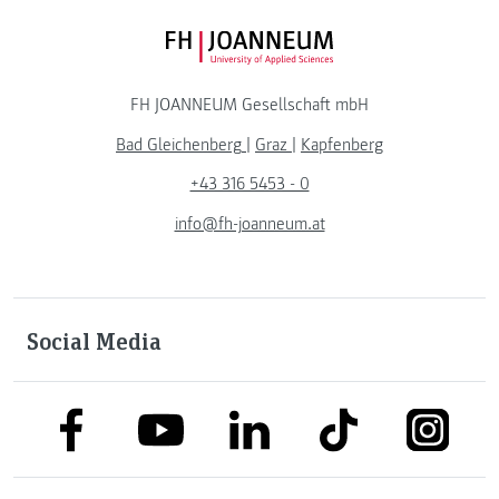
FH JOANNEUM Logo
FH JOANNEUM Gesellschaft mbH
Bad Gleichenberg
|
Graz
|
Kapfenberg
+43 316 5453 - 0
info@fh-joanneum.at
Social Media
link to facebook
link to tiktok
link to
link to linkedin
link to youtube