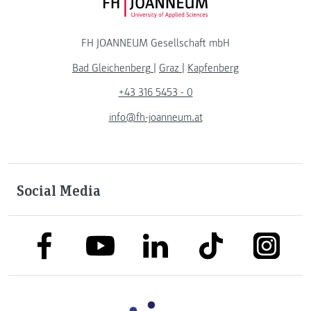
FH JOANNEUM Logo
FH JOANNEUM Gesellschaft mbH
Bad Gleichenberg
|
Graz
|
Kapfenberg
+43 316 5453 - 0
info@fh-joanneum.at
Social Media
link to facebook
link to tiktok
link to
link to linkedin
link to youtube