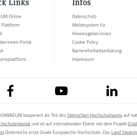
ck Links
Infos
UM Online
Datenschutz
 Plattform
Meldesystem für
l
Hinweisgeber:innen
iter:innen-Portal
Cookie Policy
sk
Barrierefreiheitserklärung
sensplattform
Impressum
link to facebook
link to lin
link to youtube
JOANNEUM kooperiert als Teil des
Steirischen Hochschulraums
auf na
chschulenportal
und ist auf internationaler Ebene mit dem Projekt
EU4D
on
Österreichs erste Duale Europäische Hochschule. Das
Land Steierm