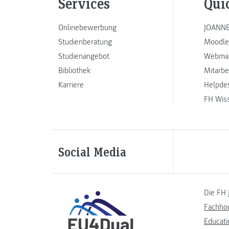
Services
Qui
Onlinebewerbung
JOANNE
Studienberatung
Moodle
Studienangebot
Webmai
Bibliothek
Mitarbe
Karriere
Helpde
FH Wis
Social Media
Die FH 
Fachho
Educati