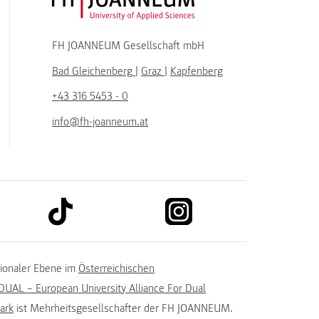
FH JOANNEUM Logo
FH JOANNEUM Gesellschaft mbH
Bad Gleichenberg
|
Graz
|
Kapfenberg
+43 316 5453 - 0
info@fh-joanneum.at
link to tiktok
link to instagram
kedin
tionaler Ebene im
Österreichischen
UAL – European University Alliance For Dual
ark
ist Mehrheitsgesellschafter der FH JOANNEUM.