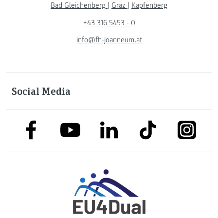
Bad Gleichenberg
|
Graz
|
Kapfenberg
+43 316 5453 - 0
info@fh-joanneum.at
Social Media
link to facebook
link to tiktok
link to
link to linkedin
link to youtube