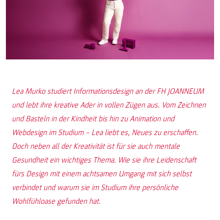
Lea Murko studiert Informationsdesign an der FH JOANNEUM
und lebt ihre kreative Ader in vollen Zügen aus. Vom Zeichnen
und Basteln in der Kindheit bis hin zu Animation und
Webdesign im Studium – Lea liebt es, Neues zu erschaffen.
Doch neben all der Kreativität ist für sie auch mentale
Gesundheit ein wichtiges Thema. Wie sie ihre Leidenschaft
fürs Design mit einem achtsamen Umgang mit sich selbst
verbindet und warum sie im Studium ihre persönliche
Wohlfühloase gefunden hat.