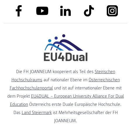
link to facebook
link to tiktok
link to
link to linkedin
link to youtube
Die FH JOANNEUM kooperiert als Teil des
Steirischen
Hochschulraums
auf nationaler Ebene im
Österreichischen
Fachhochschulenportal
und ist auf internationaler Ebene mit
dem Projekt
EU4DUAL – European University Alliance For Dual
Education
Österreichs erste Duale Europäische Hochschule.
Das
Land Steiermark
ist Mehrheitsgesellschafter der FH
JOANNEUM.