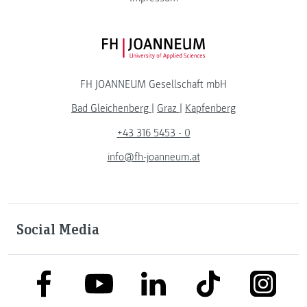
FH JOANNEUM Logo
FH JOANNEUM Gesellschaft mbH
Bad Gleichenberg
|
Graz
|
Kapfenberg
+43 316 5453 - 0
info@fh-joanneum.at
Social Media
link to facebook
link to tiktok
link to
link to linkedin
link to youtube