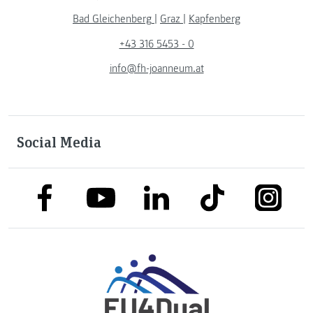
Bad Gleichenberg
|
Graz
|
Kapfenberg
+43 316 5453 - 0
info@fh-joanneum.at
Social Media
link to facebook
link to tiktok
link to
link to linkedin
link to youtube