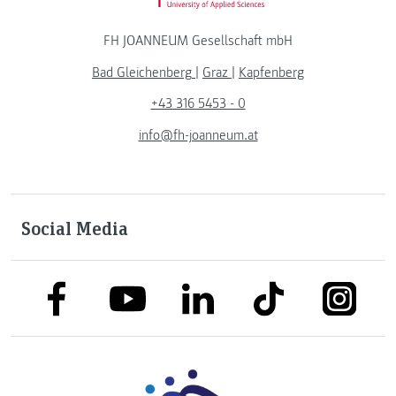
FH JOANNEUM Gesellschaft mbH
Bad Gleichenberg
|
Graz
|
Kapfenberg
+43 316 5453 - 0
info@fh-joanneum.at
Social Media
link to facebook
link to tiktok
link to
link to linkedin
link to youtube