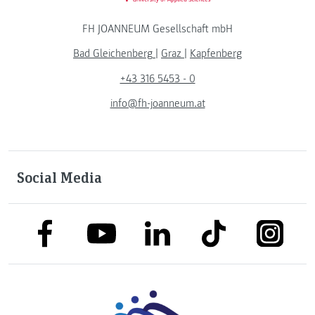
FH JOANNEUM Gesellschaft mbH
Bad Gleichenberg
|
Graz
|
Kapfenberg
+43 316 5453 - 0
info@fh-joanneum.at
Social Media
link to facebook
link to tiktok
link to
link to linkedin
link to youtube