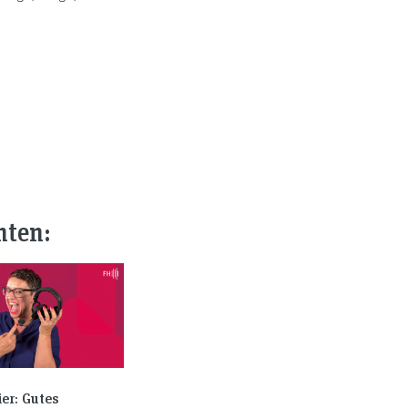
nten:
er: Gutes