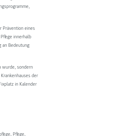
tungsprogramme,
ur Prävention eines
 Pflege innerhalb
ig an Bedeutung
n wurde, sondern
s Krankenhauses der
ixplatz in Kalender
flege
,
Pflege
,