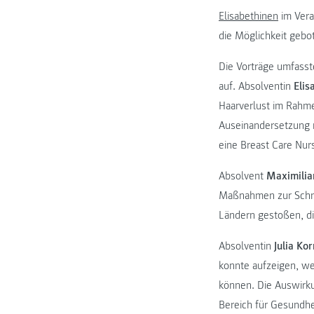
Elisabethinen
im Vera
die Möglichkeit gebot
Die Vorträge umfasst
auf. Absolventin
Elis
Haarverlust im Rahme
Auseinandersetzung m
eine Breast Care Nurs
Absolvent
Maximilia
Maßnahmen zur Schme
Ländern gestoßen, di
Absolventin
Julia Ko
konnte aufzeigen, we
können. Die Auswirk
Bereich für Gesundhe