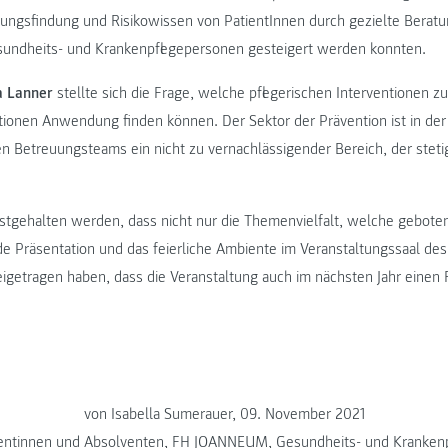
dungsfindung und Risikowissen von PatientInnen durch gezielte Bera
sundheits- und Krankenpflegepersonen gesteigert werden konnten.
a Lanner
stellte sich die Frage, welche pflegerischen Interventionen z
ationen Anwendung finden können. Der Sektor der Prävention ist in der
ären Betreuungsteams ein nicht zu vernachlässigender Bereich, der stet
tgehalten werden, dass nicht nur die Themenvielfalt, welche gebote
e Präsentation und das feierliche Ambiente im Veranstaltungssaal de
igetragen haben, dass die Veranstaltung auch im nächsten Jahr einen F
von Isabella Sumerauer, 09. November 2021
entinnen und Absolventen
,
FH JOANNEUM
,
Gesundheits- und Krankenp