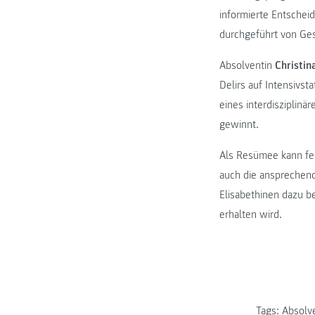
informierte Entschei
durchgeführt von Ge
Absolventin
Christin
Delirs auf Intensivst
eines interdisziplin
gewinnt.
Als Resümee kann fes
auch die ansprechend
Elisabethinen dazu be
erhalten wird.
Tags:
Absolv