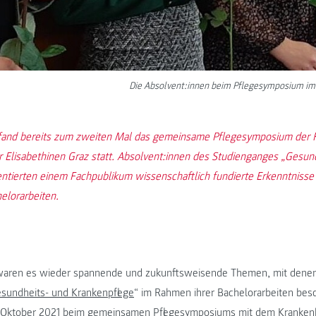
Die Absolvent:innen beim Pflegesymposium i
 fand bereits zum zweiten Mal das gemeinsame Pflegesymposium de
Elisabethinen Graz statt. Absolvent:innen des Studienganges „Gesun
ntierten einem Fachpublikum wissenschaftlich fundierte Erkenntnisse 
elorarbeiten.
 waren es wieder spannende und zukunftsweisende Themen, mit denen
sundheits- und Krankenpflege
“ im Rahmen ihrer Bachelorarbeiten besc
. Oktober 2021 beim gemeinsamen Pflegesymposiums mit dem
Kranken