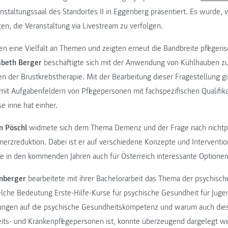
nstaltungssaal des Standortes II in Eggenberg präsentiert. Es wurde, w
en, die Veranstaltung via Livestream zu verfolgen.
en eine Vielfalt an Themen und zeigten erneut die Bandbreite pfleger
abeth Berger
beschäftigte sich mit der Anwendung von Kühlhauben zu
n der Brustkrebstherapie. Mit der Bearbeitung dieser Fragestellung gi
it Aufgabenfeldern von Pflegepersonen mit fachspezifischen Qualifika
e inne hat einher.
n Pöschl
widmete sich dem Thema Demenz und der Frage nach nicht
rzreduktion. Dabei ist er auf verschiedene Konzepte und Interventi
e in den kommenden Jahren auch für Österreich interessante Optione
rnberger
bearbeitete mit ihrer Bachelorarbeit das Thema der psychisc
lche Bedeutung Erste-Hilfe-Kurse für psychische Gesundheit für Juge
ungen auf die psychische Gesundheitskompetenz und warum auch die
its- und Krankenpflegepersonen ist, konnte überzeugend dargelegt w