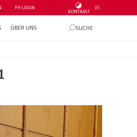
N
FH LOGIN
DE
KONTRAST
S
ÜBER UNS
SUCHE
1