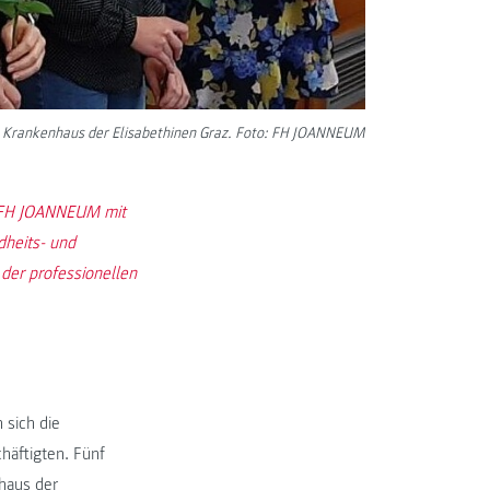
m Krankenhaus der Elisabethinen Graz. Foto: FH JOANNEUM
r FH JOANNEUM mit
dheits- und
der professionellen
 sich die
häftigten. Fünf
haus der