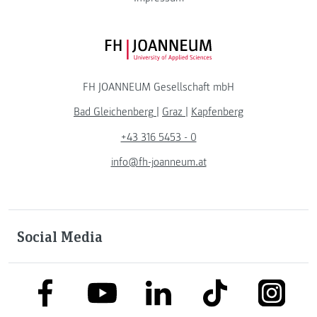
FH JOANNEUM Logo
FH JOANNEUM Gesellschaft mbH
Bad Gleichenberg
|
Graz
|
Kapfenberg
+43 316 5453 - 0
info@fh-joanneum.at
Social Media
link to facebook
link to tiktok
link to
link to linkedin
link to youtube