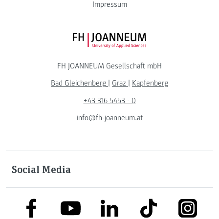
Impressum
FH JOANNEUM Logo
FH JOANNEUM Gesellschaft mbH
Bad Gleichenberg
|
Graz
|
Kapfenberg
+43 316 5453 - 0
info@fh-joanneum.at
Social Media
link to facebook
link to tiktok
link to
link to linkedin
link to youtube