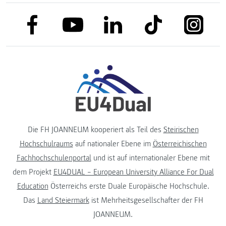
link to facebook
link to tiktok
link to
link to linkedin
link to youtube
Die FH JOANNEUM kooperiert als Teil des
Steirischen
Hochschulraums
auf nationaler Ebene im
Österreichischen
Fachhochschulenportal
und ist auf internationaler Ebene mit
dem Projekt
EU4DUAL – European University Alliance For Dual
Education
Österreichs erste Duale Europäische Hochschule.
Das
Land Steiermark
ist Mehrheitsgesellschafter der FH
JOANNEUM.