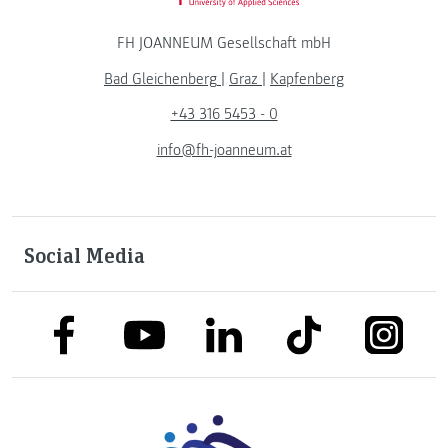
FH JOANNEUM Gesellschaft mbH
Bad Gleichenberg
|
Graz
|
Kapfenberg
+43 316 5453 - 0
info@fh-joanneum.at
Social Media
link to facebook
link to tiktok
link to
link to linkedin
link to youtube