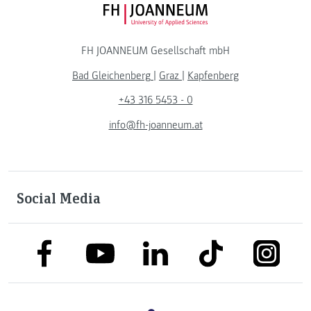
FH JOANNEUM Logo
FH JOANNEUM Gesellschaft mbH
Bad Gleichenberg
|
Graz
|
Kapfenberg
+43 316 5453 - 0
info@fh-joanneum.at
Social Media
link to facebook
link to tiktok
link to
link to linkedin
link to youtube