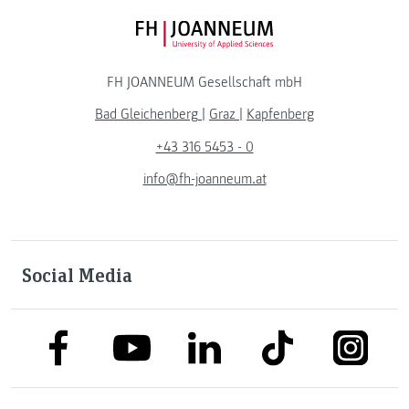
FH JOANNEUM Logo
FH JOANNEUM Gesellschaft mbH
Bad Gleichenberg
|
Graz
|
Kapfenberg
+43 316 5453 - 0
info@fh-joanneum.at
Social Media
link to facebook
link to tiktok
link to
link to linkedin
link to youtube