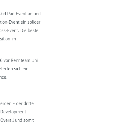
 Skid Pad-Event an und
ion-Event ein solider
oss-Event. Die beste
sition im
16 vor Rennteam Uni
ferten sich ein
nce.
rden – der dritte
n Development
Overall und somit