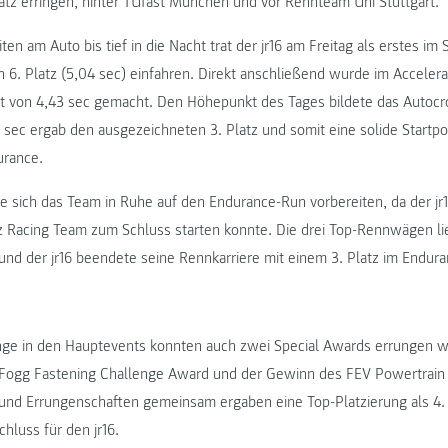
atz erringen, hinter TUfast München und vor Rennteam Uni Stuttgart.
ten am Auto bis tief in die Nacht trat der jr16 am Freitag als erstes im
 6. Platz (5,04 sec) einfahren. Direkt anschließend wurde im Accelerat
Zeit von 4,43 sec gemacht. Den Höhepunkt des Tages bildete das Autocr
 sec ergab den ausgezeichneten 3. Platz und somit eine solide Startpo
urance.
e sich das Team in Ruhe auf den Endurance-Run vorbereiten, da der jr
z Racing Team zum Schluss starten konnte. Die drei Top-Rennwägen lie
d der jr16 beendete seine Rennkarriere mit einem 3. Platz im Endura
ge in den Hauptevents konnten auch zwei Special Awards errungen we
Fogg Fastening Challenge Award und der Gewinn des FEV Powertrai
und Errungenschaften gemeinsam ergaben eine Top-Platzierung als 4. 
hluss für den jr16.