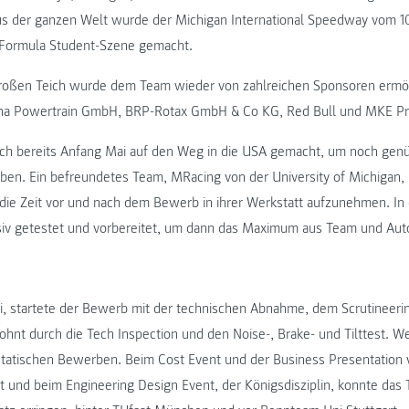
s der ganzen Welt wurde der Michigan International Speedway vom 10.
 Formula Student-Szene gemacht.
großen Teich wurde dem Team wieder von zahlreichen Sponsoren ermög
 Powertrain GmbH, BRP-Rotax GmbH & Co KG, Red Bull und MKE Prä
ch bereits Anfang Mai auf den Weg in die USA gemacht, um noch genü
ben. Ein befreundetes Team, MRacing von der University of Michigan, h
r die Zeit vor und nach dem Bewerb in ihrer Werkstatt aufzunehmen. I
iv getestet und vorbereitet, um dann das Maximum aus Team und Aut
i, startete der Bewerb mit der technischen Abnahme, dem Scrutineer
ohnt durch die Tech Inspection und den Noise-, Brake- und Tilttest. We
tatischen Bewerben. Beim Cost Event und der Business Presentation 
ht und beim Engineering Design Event, der Königsdisziplin, konnte das