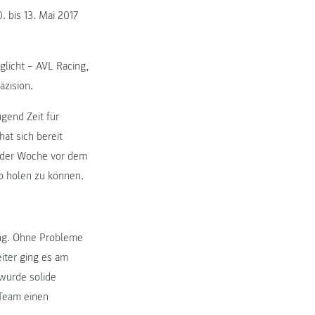
 bis 13. Mai 2017
licht – AVL Racing,
zision.
gend Zeit für
at sich bereit
n der Woche vor dem
o holen zu können.
ing. Ohne Probleme
iter ging es am
wurde solide
 Team einen