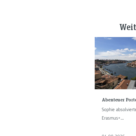
Weit
Abenteuer Port
Sophie absolvierte
Erasmus+
Auslandspraktiku
und erzählt von i