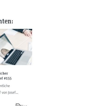
nten:
icher
ef #155
tliche
f von Josef
hnig.