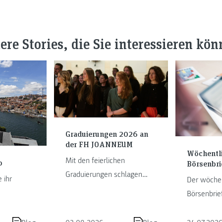
ere Stories, die Sie interessieren kön
Graduierungen 2026 an
der FH JOANNEUM
Wöchentl
Mit den feierlichen
o
Börsenbri
Graduierungen schlagen
 ihr
Der wöchen
unsere Studierenden ein
Börsenbrie
neues Kapitel als
m im Porto
Obergantsc
Absolvent:innen auf. Die FH
hrem