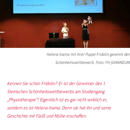
Helena Inama mit ihrer Puppe Fridolin gewinnt den
Schönheitswettbewerb. Foto: FH JOANNEUM
Kennen Sie schon Fridolin? Er ist der Gewinner des 1.
Steirischen Schönheitswettbewerbs am Studiengang
„Physiotherapie“! Eigentlich ist es gar nicht wirklich er,
sondern es ist Helena Inama. Denn sie hat ihn und seine
Geschichte mit Fleiß und Mühe erschaffen.