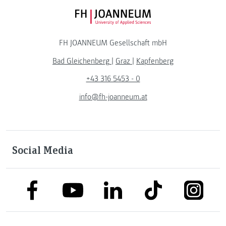
FH JOANNEUM Logo
FH JOANNEUM Gesellschaft mbH
Bad Gleichenberg
|
Graz
|
Kapfenberg
+43 316 5453 - 0
info@fh-joanneum.at
Social Media
link to facebook
link to tiktok
link to
link to linkedin
link to youtube