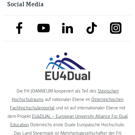
Social Media
link to facebook
link to tiktok
link to
link to linkedin
link to youtube
Die FH JOANNEUM kooperiert als Teil des
Steirischen
Hochschulraums
auf nationaler Ebene im
Österreichischen
Fachhochschulenportal
und ist auf internationaler Ebene mit
dem Projekt
EU4DUAL – European University Alliance For Dual
Education
Österreichs erste Duale Europäische Hochschule.
Das
Land Steiermark
ist Mehrheitsgesellschafter der FH