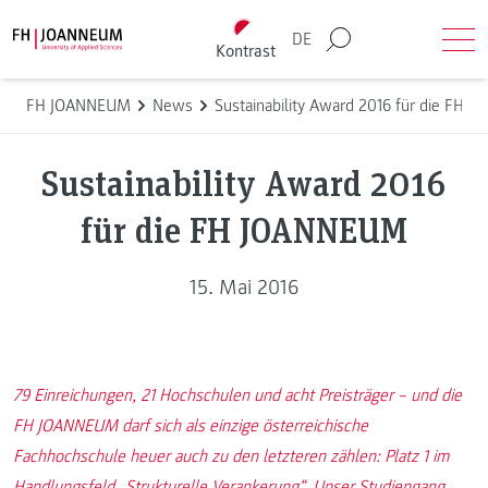
Direkt zum Inhalt wechseln
Back to homepage
DE
Kontrast
Suche
Men
FH JOANNEUM
News
Sustainability Award 2016 für die FH
Sustainability Award 2016
für die FH JOANNEUM
15. Mai 2016
79 Einreichungen, 21 Hochschulen und acht Preisträger – und die
FH JOANNEUM darf sich als einzige österreichische
Fachhochschule heuer auch zu den letzteren zählen: Platz 1 im
Handlungsfeld „Strukturelle Verankerung“. Unser Studiengang