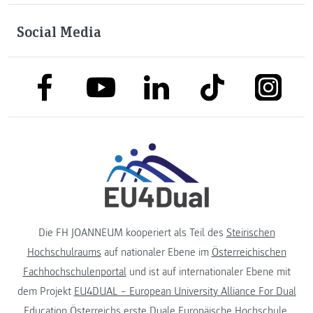
Social Media
link to facebook
link to tiktok
link to
link to linkedin
link to youtube
Die FH JOANNEUM kooperiert als Teil des
Steirischen
Hochschulraums
auf nationaler Ebene im
Österreichischen
Fachhochschulenportal
und ist auf internationaler Ebene mit
dem Projekt
EU4DUAL – European University Alliance For Dual
Education
Österreichs erste Duale Europäische Hochschule.