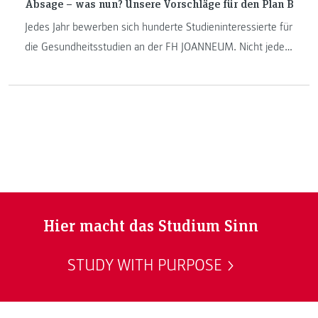
Absage – was nun? Unsere Vorschläge für den Plan B
Jedes Jahr bewerben sich hunderte Studieninteressierte für
die Gesundheitsstudien an der FH JOANNEUM. Nicht jede
oder jeder kann aufgenommen werden. Doch was kann
man tun, wenn man eine Absage bekommen hat?
Hier macht das Studium Sinn
STUDY WITH PURPOSE