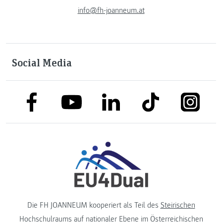
info@fh-joanneum.at
Social Media
link to facebook
link to tiktok
link to
link to linkedin
link to youtube
Die FH JOANNEUM kooperiert als Teil des
Steirischen
Hochschulraums
auf nationaler Ebene im
Österreichischen