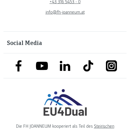
+43 316 5453 - 0
info@fh-joanneum.at
Social Media
link to facebook
link to tiktok
link to
link to linkedin
link to youtube
Die FH JOANNEUM kooperiert als Teil des
Steirischen