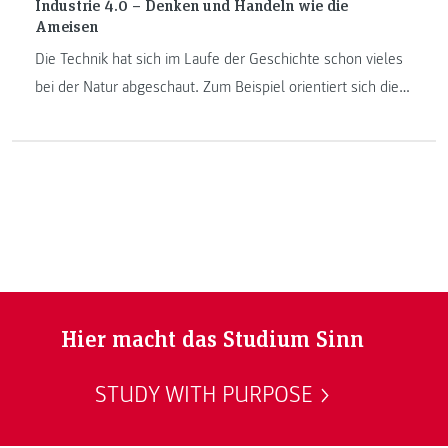
Industrie 4.0 – Denken und Handeln wie die
Ameisen
Die Technik hat sich im Laufe der Geschichte schon vieles
bei der Natur abgeschaut. Zum Beispiel orientiert sich die
moderne Luftfahrt immer wieder am aerodynamischen
Vorbild verschiedenster flugfähiger Tiere. Für die
industrielle Fertigung sind vor allem der optimale
Bewegungsablauf und die optimale Arbeitsteilung entlang
der Lieferkette interessant.
Hier macht das Studium Sinn
STUDY WITH PURPOSE