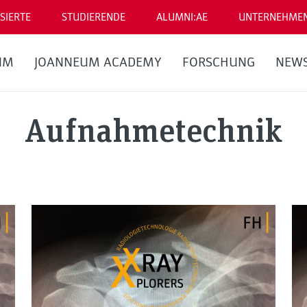
SIERTE
STUDIERENDE
ALUMNI:AE
UNTERNEHME
UM
JOANNEUM ACADEMY
FORSCHUNG
NEW
Aufnahmetechnik