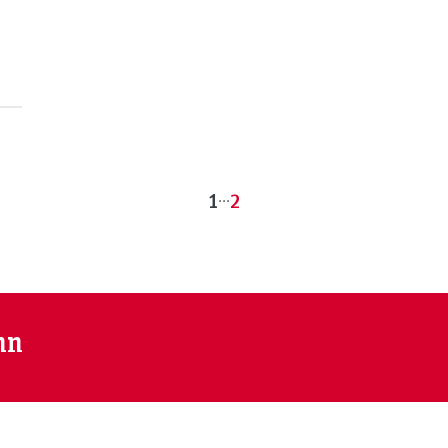
1
...
2
nn