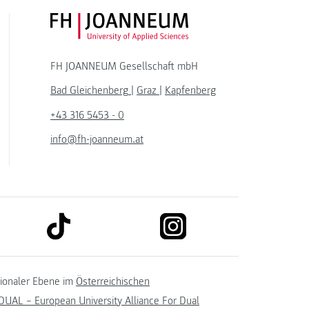
FH JOANNEUM Logo
FH JOANNEUM Gesellschaft mbH
Bad Gleichenberg
|
Graz
|
Kapfenberg
+43 316 5453 - 0
info@fh-joanneum.at
link to tiktok
link to instagram
kedin
tionaler Ebene im
Österreichischen
UAL – European University Alliance For Dual