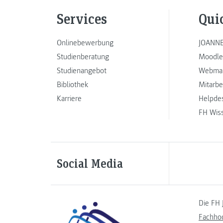
Services
Qui
Onlinebewerbung
JOANNE
Studienberatung
Moodle
Studienangebot
Webmai
Bibliothek
Mitarbe
Karriere
Helpde
FH Wis
Social Media
Die FH 
Fachho