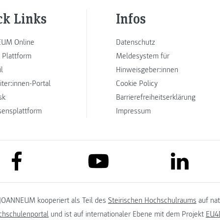
ck Links
Infos
UM Online
Datenschutz
 Plattform
Meldesystem für
l
Hinweisgeber:innen
iter:innen-Portal
Cookie Policy
sk
Barrierefreiheitserklärung
sensplattform
Impressum
link to facebook
link to lin
link to youtube
JOANNEUM kooperiert als Teil des
Steirischen Hochschulraums
auf na
chschulenportal
und ist auf internationaler Ebene mit dem Projekt
EU4D