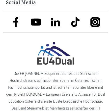
Social Media
link to facebook
link to tiktok
link to
link to linkedin
link to youtube
Die FH JOANNEUM kooperiert als Teil des
Steirischen
Hochschulraums
auf nationaler Ebene im
Österreichischen
Fachhochschulenportal
und ist auf internationaler Ebene mit
dem Projekt
EU4DUAL – European University Alliance For Dual
Education
Österreichs erste Duale Europäische Hochschule.
Das
Land Steiermark
ist Mehrheitsgesellschafter der FH