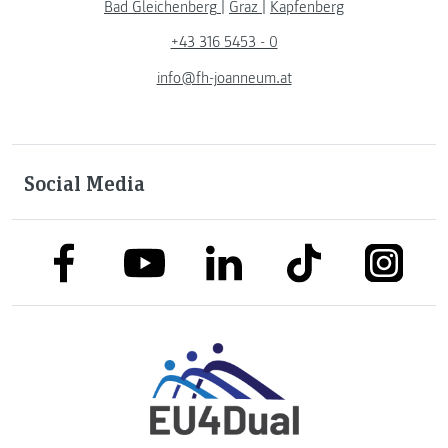
Bad Gleichenberg
|
Graz
|
Kapfenberg
+43 316 5453 - 0
info@fh-joanneum.at
Social Media
link to facebook
link to tiktok
link to
link to linkedin
link to youtube