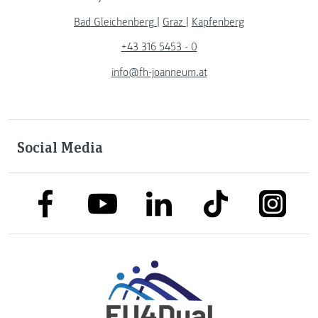
Bad Gleichenberg
|
Graz
|
Kapfenberg
+43 316 5453 - 0
info@fh-joanneum.at
Social Media
link to facebook
link to tiktok
link to
link to linkedin
link to youtube