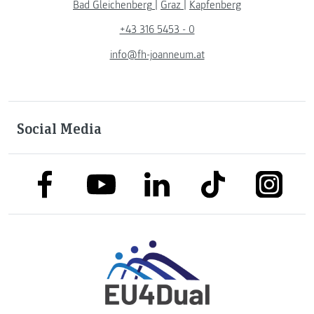
Bad Gleichenberg
|
Graz
|
Kapfenberg
+43 316 5453 - 0
info@fh-joanneum.at
Social Media
link to facebook
link to tiktok
link to
link to linkedin
link to youtube