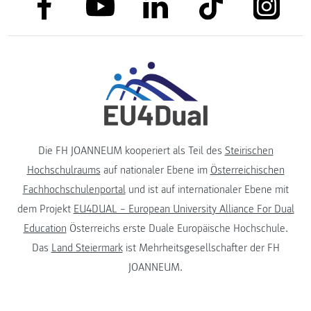
link to facebook
link to tiktok
link to
link to linkedin
link to youtube
Die FH JOANNEUM kooperiert als Teil des
Steirischen
Hochschulraums
auf nationaler Ebene im
Österreichischen
Fachhochschulenportal
und ist auf internationaler Ebene mit
dem Projekt
EU4DUAL – European University Alliance For Dual
Education
Österreichs erste Duale Europäische Hochschule.
Das
Land Steiermark
ist Mehrheitsgesellschafter der FH
JOANNEUM.