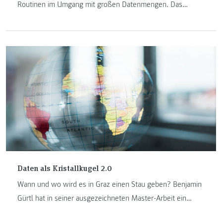
Routinen im Umgang mit großen Datenmengen. Das
Konsortium entwickelt auf Basis interaktiver
Visualisierungen digitale Werkzeuge, die es Journalistinnen
und Journalisten in Zukunft erleichtern sollen,
Informationen aus zum Teil unstrukturierten Datenbergen
zu ziehen.
Daten als Kristallkugel 2.0
Wann und wo wird es in Graz einen Stau geben? Benjamin
Gürtl hat in seiner ausgezeichneten Master-Arbeit ein
selbstlernendes System entwickelt, das mithilfe von Big