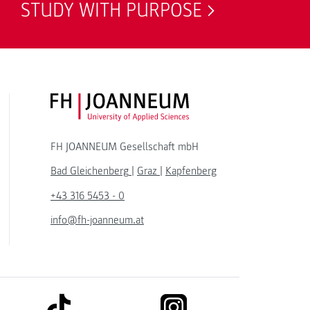
STUDY WITH PURPOSE
FH JOANNEUM Logo
FH JOANNEUM Gesellschaft mbH
Bad Gleichenberg
|
Graz
|
Kapfenberg
+43 316 5453 - 0
info@fh-joanneum.at
link to tiktok
link to instagram
kedin