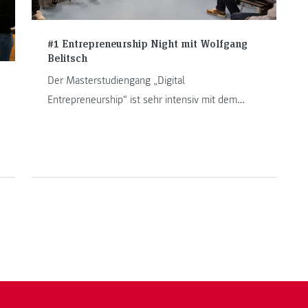
#1 Entrepreneurship Night mit Wolfgang
Belitsch
Der Masterstudiengang „Digital
Entrepreneurship“ ist sehr intensiv mit dem
Startup-Ökosystem in ganz Österreich und
darüber hinaus vernetzt. Persönliche
Begegnungen mit Persönlichkeiten aus der
Startup-Welt sind ein wichtiger Bestandteil des
Studiums, wovon unsere Studierenden sehr
profitieren.