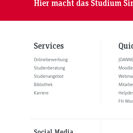
Hier macht das Studium Si
Services
Qui
Onlinebewerbung
JOANNE
Studienberatung
Moodle
Studienangebot
Webmai
Bibliothek
Mitarbe
Karriere
Helpde
FH Wis
Social Media