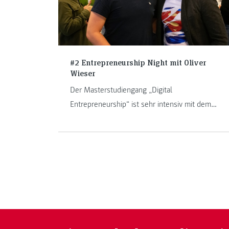
#2 Entrepreneurship Night mit Oliver
Wieser
Der Masterstudiengang „Digital
Entrepreneurship“ ist sehr intensiv mit dem
Startup-Ökosystem in ganz Österreich und
darüber hinaus vernetzt. Persönliche
Begegnungen mit Persönlichkeiten aus der
Startup-Welt sind ein wichtiger Bestandteil des
Studiums, wovon unsere Studierenden sehr
profitieren.