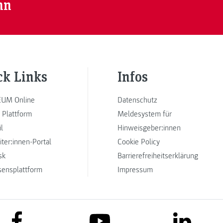
nn
ck Links
Infos
UM Online
Datenschutz
 Plattform
Meldesystem für
l
Hinweisgeber:innen
iter:innen-Portal
Cookie Policy
sk
Barrierefreiheitserklärung
sensplattform
Impressum
link to facebook
link to lin
link to youtube