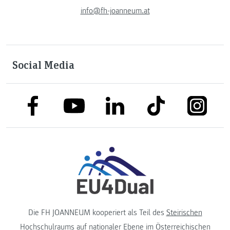
info@fh-joanneum.at
Social Media
link to facebook
link to tiktok
link to
link to linkedin
link to youtube
Die FH JOANNEUM kooperiert als Teil des
Steirischen
Hochschulraums
auf nationaler Ebene im
Österreichischen