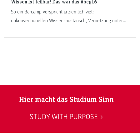
Wissen ist teilbar! Das war das #bcg16
So ein Barcamp verspricht ja ziemlich viel:
unkonventionellen Wissensaustausch, Vernetzung unter
Kreativen, Diskussionen auf Augenhöhe. Sowohl
Orgamitglieder als auch Barcamp-Debütantinnen und –
debütanten sind überrascht, wie gut das Barcamp seine
Versprechen jedes Jahr hält.
Hier macht das Studium Sinn
STUDY WITH PURPOSE