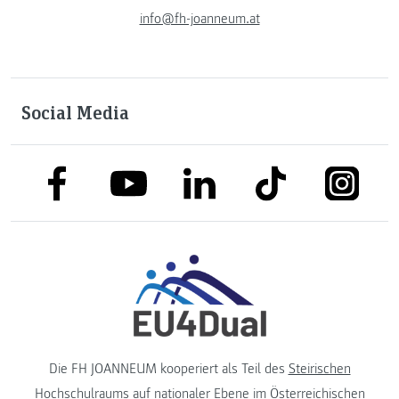
info@fh-joanneum.at
Social Media
link to facebook
link to tiktok
link to
link to linkedin
link to youtube
Die FH JOANNEUM kooperiert als Teil des
Steirischen
Hochschulraums
auf nationaler Ebene im
Österreichischen