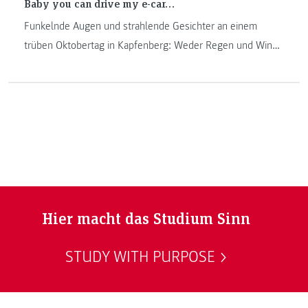
Baby you can drive my e-car…
Funkelnde Augen und strahlende Gesichter an einem
trüben Oktobertag in Kapfenberg: Weder Regen und Wind,
noch Nebel konnten die Laune der TeilnehmerInnen des
ersten Tages der E-Mobilität am 20. Oktober 2016 am
Campus in Kapfenberg trüben. Neben E-Mountain Bikes
und E-Autos der Marken Nissan, VW und BMW standen an
diesem Tag auch drei Modelle der Marke Tesla für eine
Probefahrt bereit.
Hier macht das Studium Sinn
STUDY WITH PURPOSE