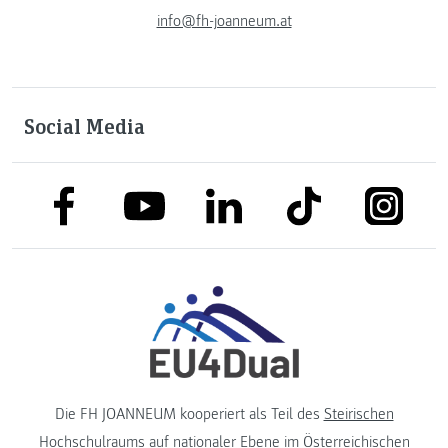
info@fh-joanneum.at
Social Media
link to facebook
link to tiktok
link to
link to linkedin
link to youtube
Die FH JOANNEUM kooperiert als Teil des
Steirischen
Hochschulraums
auf nationaler Ebene im
Österreichischen