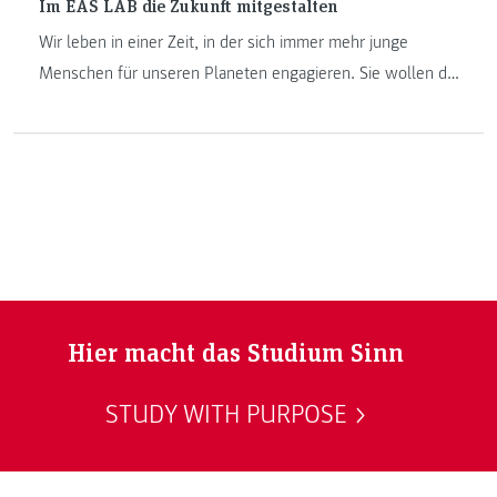
Im EAS LAB die Zukunft mitgestalten
Wir leben in einer Zeit, in der sich immer mehr junge
Menschen für unseren Planeten engagieren. Sie wollen die
Zukunft im positiven Sinne mitgestalten. Die Themen
Energie, Mobilität und Umwelt stehen dabei ganz oben auf
ihrer Agenda. An der FH JOANNEUM Kapfenberg kann man
diese drei Themen aus verschiedenen Blickwinkeln
„studieren“.
Hier macht das Studium Sinn
STUDY WITH PURPOSE