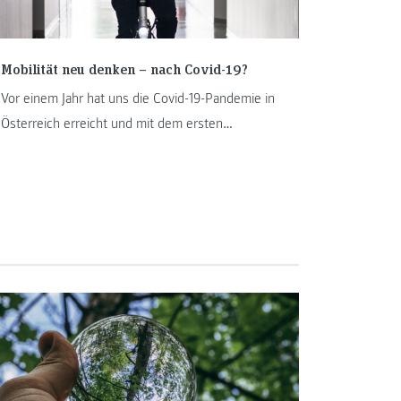
Mobilität neu denken – nach Covid-19?
Vor einem Jahr hat uns die Covid-19-Pandemie in
Österreich erreicht und mit dem ersten
Lockdown unser Leben erheblich auf den Kopf
gestellt. Auf den Straßen wurde es ruhiger, die
Luftqualität spürbar besser und plötzlich hörten
wir wieder Vogelgezwitscher. Eine kleine
Mobilitätswende lag in der Luft – ein Beispiel
dafür, wie eine große Mobilitätswende gelingen
kann?