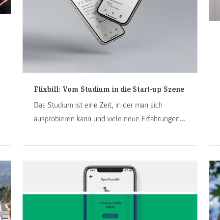
Flixbill: Vom Studium in die Start-up Szene
Das Studium ist eine Zeit, in der man sich
ausprobieren kann und viele neue Erfahrungen
sammelt. Manche dieser Erfahrungen unserer
Studierenden spielen sich bereits auf dem
beruflichen Parkett ab. Im Interview verrät
Jungunternehmer Alexander Winkler, wie er im
Laufe seines Studiums die nachhaltige Start-up
Idee „Flixbill – der digitale Kassenbeleg“
entwickelte und nun erfolgreich in die Realität