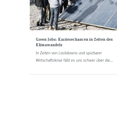
Green Jobs: Karrierechancen in Zeiten des
Klimawandels
In Zeiten von Lockdowns und spürbarer
Wirtschaftskrise fällt es uns schwer über die
Zukunft nachzudenken. Trotzdem, irgendwann
geht es wieder weiter. Unsere Zukunft,
Karrieren und Pläne werden in einer veränderten
Welt stattfinden. Krisenzeiten zeigen uns wie
vernetzt, komplex und fragil unsere Welt ist. Ein
guter Zeitpunkt also, über sinnvolle
Jobperspektiven mit Mehrwert für die