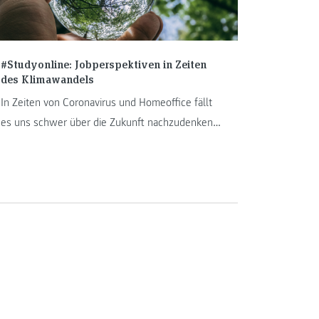
#Studyonline: Jobperspektiven in Zeiten
des Klimawandels
In Zeiten von Coronavirus und Homeoffice fällt
es uns schwer über die Zukunft nachzudenken.
Trotzdem, irgendwann geht es wieder weiter.
Unsere Zukunft, Karrieren und Pläne werden in
einer veränderten Welt stattfinden. Krisenzeiten
zeigen uns wie vernetzt, komplex und fragil
unsere Welt ist. Ein guter Zeitpunkt also, über
sinnvolle Jobperspektiven mit Mehrwert für die
Gesellschaft nachzudenken.