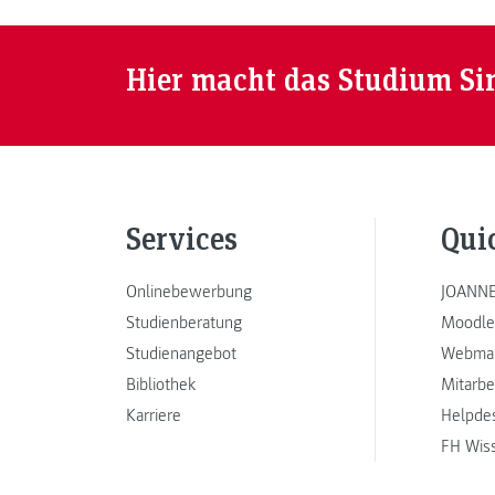
Gesellschaft nachzudenken. Green Jobs warten
auf Sie!
Hier macht das Studium Si
Services
Qui
Onlinebewerbung
JOANNE
Studienberatung
Moodle
Studienangebot
Webmai
Bibliothek
Mitarbe
Karriere
Helpde
FH Wis