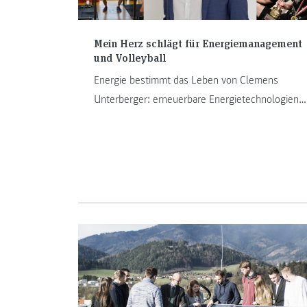
Mein Herz schlägt für Energiemanagement
und Volleyball
Energie bestimmt das Leben von Clemens
Unterberger: erneuerbare Energietechnologien
im Studium, sportliche Energie als Teamkapitän
des Volleyballclubs UVC Holding Graz und
persönliche Energie um Masterstudium,
Leistungssport und Traineejob bei AVL List
GmbH unter einen Hut zu bekommen. Im
Interview erzählt Clemens, wieso er bereits sein
zweites Masterstudium absolviert und wie
Volleyball und Projektmanagement
zusammenpassen.