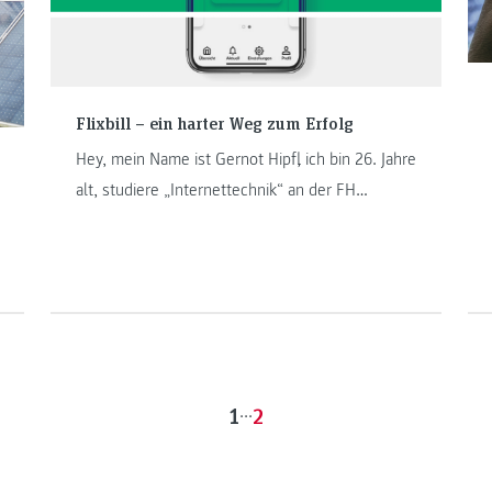
umsetzt.
Flixbill – ein harter Weg zum Erfolg
Hey, mein Name ist Gernot Hipfl, ich bin 26. Jahre
alt, studiere „Internettechnik“ an der FH
JOANNEUM in Kapfenberg im 5. Semester und
bin einer der Gründer von Flixbill. Kennst
folgende Situation? Du unterhaltest dich mit
Freunden und plötzlich kommt ihr gemeinsam
auf jene App-Idee, die alles verändern soll?
1
...
2